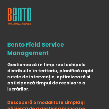
Demo
Field
Service
Bento Field Service
Management
Management
Gestionează în timp real echipele
distribuite în teritoriu, planifică rapid
rutele de intervenție, optimizează și
anticipează timpul de rezolvare a
lucrărilor.
Descoperă o modalitate simplă și
eficientă de a gestiona munca pe