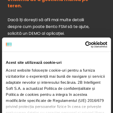
teren.
Dacă îți dorești să afli mai multe detalii
despre cum poate Bento FSM să te ajute,
solicită un DEMO al aplicației.
Cea mai bună modalitate pentru a te
convinge este să îl vezi în acțiune!
Acest site utilizează cookie-uri
Lasă-ne contactele tale și un coleg va reveni
Acest website folosește cookie-uri pentru a furniza
în cel mai scurt timp către tine cu toate
vizitatorilor o experiență mai bună de navigare și servicii
detaliile de care ai nevoie pentru a-ți
adaptate nevoilor și interesului fiecăruia. 2B Intelligent
eficientiza operațiunile echipelor din teren.
Soft S.A. a actualizat Politica de confidențialitate și
Politica de cookies pentru a integra în acestea
modificările specificate de Regulamentul (UE) 2016/679
privind protecția persoanelor fizice în ceea ce privește
Nume*
prelucrarea datelor cu caracter personal și privind libera