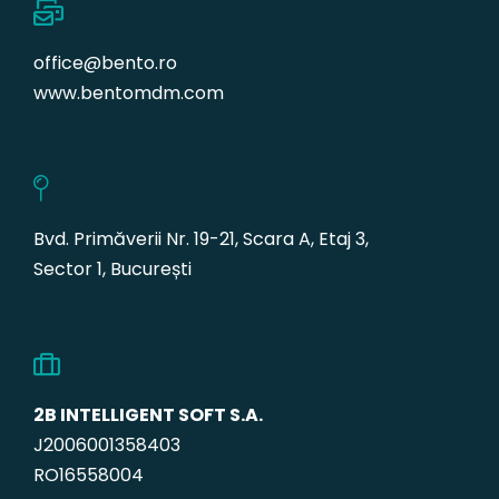
office@bento.ro
www.bentomdm.com
Bvd. Primăverii Nr. 19-21, Scara A, Etaj 3,
Sector 1, București
2B INTELLIGENT SOFT S.A.
J2006001358403
RO16558004