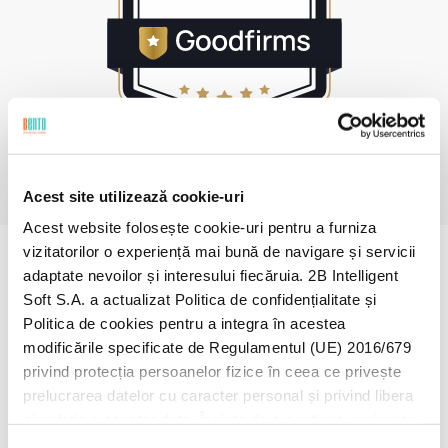
Acest site utilizează cookie-uri
Acest website folosește cookie-uri pentru a furniza
vizitatorilor o experiență mai bună de navigare și servicii
adaptate nevoilor și interesului fiecăruia. 2B Intelligent
Soft S.A. a actualizat Politica de confidențialitate și
Nume*
Politica de cookies pentru a integra în acestea
modificările specificate de Regulamentul (UE) 2016/679
privind protecția persoanelor fizice în ceea ce privește
prelucrarea datelor cu caracter personal și privind libera
circulație a acestor date. Înainte de a continua navigarea
Adresă E-mail*
pe website-ul nostru, te rugăm să citești cele două