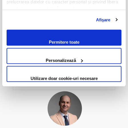
prelucrarea datelor cu caracter personal și privind libera
17.00- 17.05
Start Live-streaming
circulație a acestor date. Înainte de a continua navigarea
pe website-ul nostru, te rugăm să citești cele două
Afişare
politici. Prin continuarea navigării pe website-ul nostru,
confirmi acceptarea utilizării fişierelor de tip cookie
conform Politicii de Cookie. Setările cookie pot fi
Permitere toate
modificate oricând, urmând indicațiile din Politica de
Cookie.
Personalizează
17:
05 – 17:15
Bento: 20:3
Vlad BODEA – Membru CA, Cofondator
Utilizare doar cookie-uri necesare
BENTO