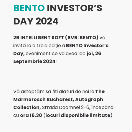
BENTO
INVESTOR’S
DAY 2024
2B INTELLIGENT SOFT (BVB: BENTO)
vă
invită
la a treia ediție a
BENTO Investor’s
Day,
eveniment ce va avea loc
joi
,
26
septembrie 2024
!
Vă
așteptăm să fiți
alături de noi
la
The
Marmorosch Bucharest, Autograph
Collection,
Strada Doamnei 2-6, începând
cu
ora 16.30
(
locuri disponibile
limitate
).