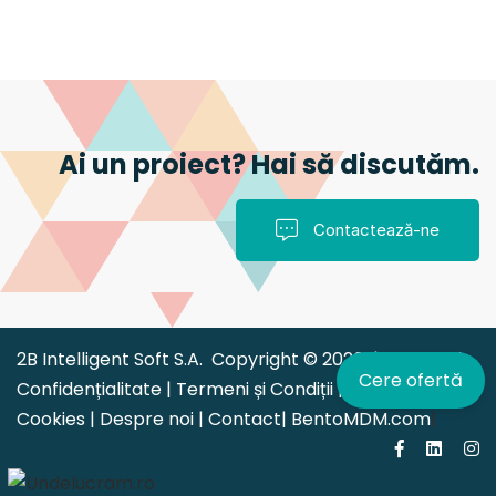
Ai un proiect? Hai să discutăm.
Contactează-ne
2B Intelligent Soft S.A. Copyright © 2026 |
Politica de
Cere ofertă
Confidențialitate
|
Termeni și Condiții
|
Politica
Cookies
|
Despre noi
|
Contact
|
BentoMDM.com
|