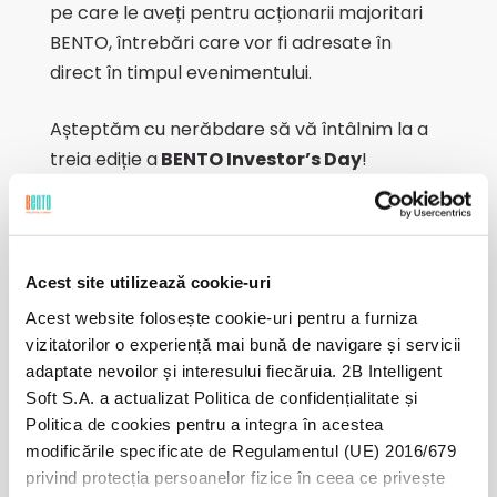
pe care le aveți pentru acționarii majoritari
BENTO, întrebări care vor fi adresate în
direct în timpul evenimentului.
Așteptăm cu nerăbdare să vă întâlnim la a
treia ediție a
BENTO Investor’s Day
!
Agenda:
Acest site utilizează cookie-uri
Acest website folosește cookie-uri pentru a furniza
vizitatorilor o experiență mai bună de navigare și servicii
adaptate nevoilor și interesului fiecăruia. 2B Intelligent
16.30 – 17.00
Înregistrare & Wellcome
Soft S.A. a actualizat Politica de confidențialitate și
coffee
Politica de cookies pentru a integra în acestea
modificările specificate de Regulamentul (UE) 2016/679
privind protecția persoanelor fizice în ceea ce privește