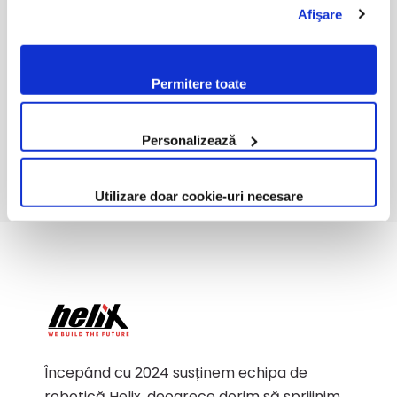
pe website-ul nostru, te rugăm să citești cele două
Afişare
politici. Prin continuarea navigării pe website-ul nostru,
confirmi acceptarea utilizării fişierelor de tip cookie
conform Politicii de Cookie. Setările cookie pot fi
Permitere toate
modificate oricând, urmând indicațiile din Politica de
Cookie.
Personalizează
Utilizare doar cookie-uri necesare
Începând cu 2024 susținem echipa de
robotică Helix, deoarece dorim să sprijinim