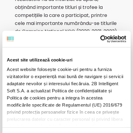
obținând importante titluri și trofee la
competițiile la care a participat, printre
cele mai importante numărându-se titlurile
de Campion Național XCO (2020, 2021, 2023)
și Campion Balcanic la Mountainbike XCO
(2021), Campion Național la Ciclocross (2019
si 2021) Vicecampion Național XCO (2019,
Acest site utilizează cookie-uri
2022, 2024) câștigător al Cupei României
Acest website folosește cookie-uri pentru a furniza
(2021, 2022), precum și vicecampion în Cupa
vizitatorilor o experiență mai bună de navigare și servicii
României (2019, 2022, 2023, 2024).
adaptate nevoilor și interesului fiecăruia. 2B Intelligent
Soft S.A. a actualizat Politica de confidențialitate și
Politica de cookies pentru a integra în acestea
modificările specificate de Regulamentul (UE) 2016/679
privind protecția persoanelor fizice în ceea ce privește
prelucrarea datelor cu caracter personal și privind libera
circulație a acestor date. Înainte de a continua navigarea