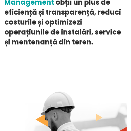
Management
obții un plus de
Service
eficiență și transparență, reduci
costurile și optimizezi
Management
operațiunile de instalări, service
și mentenanță din teren.