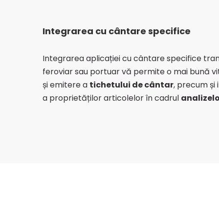
Integrarea cu cântare specifice
Integrarea aplicației cu cântare specifice trans
feroviar sau portuar vă permite o mai bună vi
și emitere a
tichetului de cântar
, precum și
a proprietăților articolelor în cadrul
analizelo