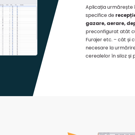
Aplicația urmărește î
specifice de
recepți
gazare, aerare, dep
preconfigurat atât 
Furajer etc. – cât și 
necesare la urmărire
cerealelor în siloz și 