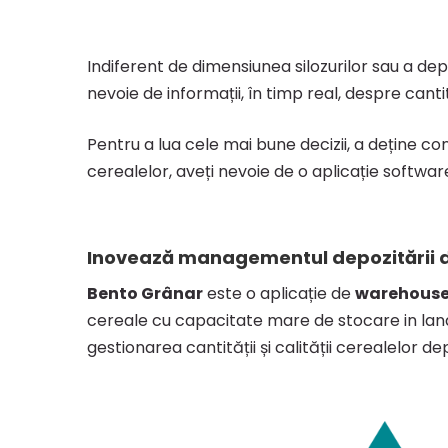
Indiferent de dimensiunea silozurilor sau a de
nevoie de informații, în timp real, despre canti
Pentru a lua cele mai bune decizii, a deține cont
cerealelor, aveți nevoie de o aplicație softwar
Inovează managementul depozitării 
Bento Grânar
este o aplicație de
warehous
cereale cu capacitate mare de stocare in lan
gestionarea cantității și calității cerealelor de