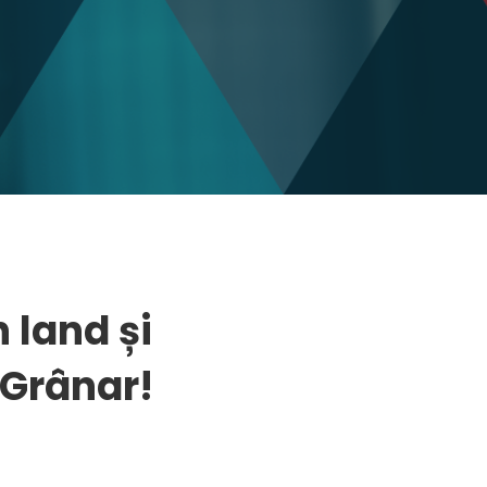
n land și
Grânar!