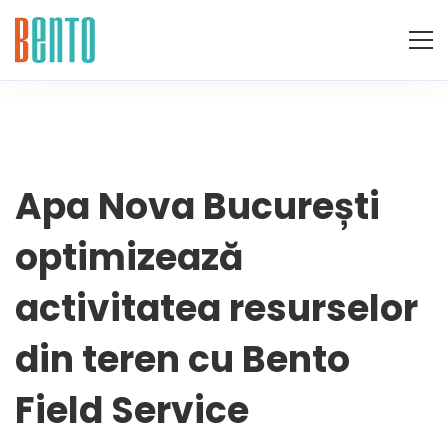
Apa
Apa Nova București
optimizează
Nova
activitatea resurselor
București
din teren cu Bento
optimizează
Field Service