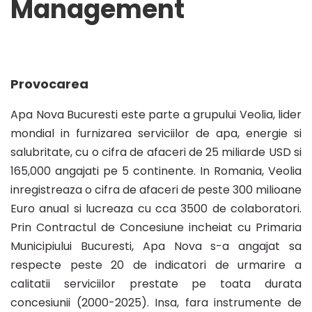
Management
activitatea
resurselor
Provocarea
din
Apa Nova Bucuresti este parte a grupului Veolia, lider
mondial in furnizarea serviciilor de apa, energie si
salubritate, cu o cifra de afaceri de 25 miliarde USD si
teren
165,000 angajati pe 5 continente. In Romania, Veolia
inregistreaza o cifra de afaceri de peste 300 milioane
cu
Euro anual si lucreaza cu cca 3500 de colaboratori.
Prin Contractul de Concesiune incheiat cu Primaria
Municipiului Bucuresti, Apa Nova s-a angajat sa
Bento
respecte peste 20 de indicatori de urmarire a
calitatii serviciilor prestate pe toata durata
Field
concesiunii (2000-2025). Insa, fara instrumente de