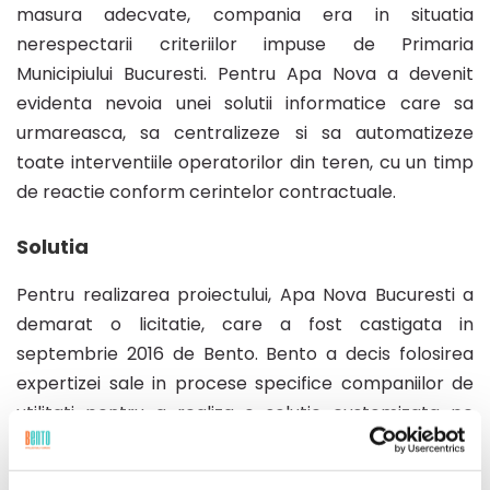
masura adecvate, compania era in situatia
nerespectarii criteriilor impuse de Primaria
Service
Municipiului Bucuresti. Pentru Apa Nova a devenit
evidenta nevoia unei solutii informatice care sa
Management
urmareasca, sa centralizeze si sa automatizeze
toate interventiile operatorilor din teren, cu un timp
de reactie conform cerintelor contractuale.
Solutia
Pentru realizarea proiectului, Apa Nova Bucuresti a
demarat o licitatie, care a fost castigata in
septembrie 2016 de Bento. Bento a decis folosirea
expertizei sale in procese specifice companiilor de
utilitati pentru a realiza o solutie customizata pe
nevoile clientului. Pentru proiect au fost alocati 16
dezvoltatori, testeri, analisti si arhitecti de sistem. Au