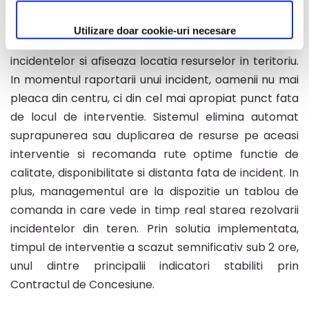
Prin solutia furnizata, comunicarea intre dispecerat si
resursele din teren s-a imbunatatit semnificativ.
Utilizare doar cookie-uri necesare
Sistemul culege informatii in timp real despre situatia
incidentelor si afiseaza locatia resurselor in teritoriu.
In momentul raportarii unui incident, oamenii nu mai
pleaca din centru, ci din cel mai apropiat punct fata
de locul de interventie. Sistemul elimina automat
suprapunerea sau duplicarea de resurse pe aceasi
interventie si recomanda rute optime functie de
calitate, disponibilitate si distanta fata de incident. In
plus, managementul are la dispozitie un tablou de
comanda in care vede in timp real starea rezolvarii
incidentelor din teren. Prin solutia implementata,
timpul de interventie a scazut semnificativ sub 2 ore,
unul dintre principalii indicatori stabiliti prin
Contractul de Concesiune.