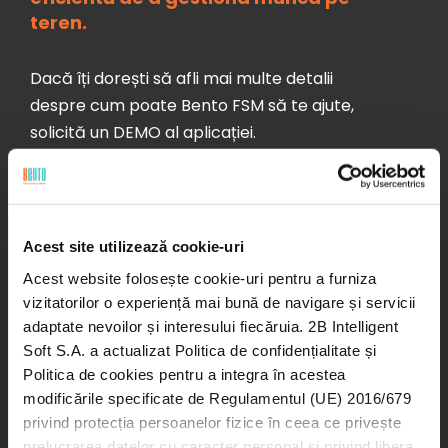
teren.
Dacă îți dorești să afli mai multe detalii
despre cum poate Bento FSM să te ajute,
solicită un DEMO al aplicației.
Cea mai bună modalitate pentru a te
convinge este să îl vezi în acțiune!
Acest site utilizează cookie-uri
Lasă-ne contactele tale și un coleg va reveni
Acest website folosește cookie-uri pentru a furniza
în cel mai scurt timp către tine cu toate
vizitatorilor o experiență mai bună de navigare și servicii
detaliile de care ai nevoie pentru a-ți
adaptate nevoilor și interesului fiecăruia. 2B Intelligent
eficientiza operațiunile echipelor din teren.
Soft S.A. a actualizat Politica de confidențialitate și
Politica de cookies pentru a integra în acestea
modificările specificate de Regulamentul (UE) 2016/679
privind protecția persoanelor fizice în ceea ce privește
Nume*
prelucrarea datelor cu caracter personal și privind libera