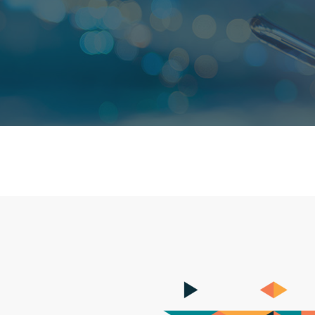
Solicită
OnePager
FSM