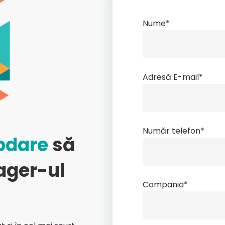
Nume*
Adresă E-mail*
Număr telefon*
bdare
să
ager-ul
Compania*