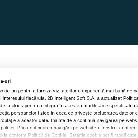
ie-uri
kie-uri pentru a furniza vizitatorilor o experiență mai bună de n
A
i interesului fiecăruia. 2B Intelligent Soft S.A. a actualizat Politic
ca de cookies pentru a integra în acestea modificările specificate
ecția persoanelor fizice în ceea ce privește prelucrarea datelor 
circulație a acestor date. Înainte de a continua navigarea pe websi
politici. Prin continuarea navigării pe website-ul nostru, confirm
 cookie conform Politicii de Cookie. Setările cookie pot fi modifica