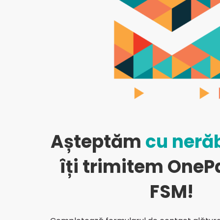
Așteptăm
cu neră
îți trimitem OneP
FSM!