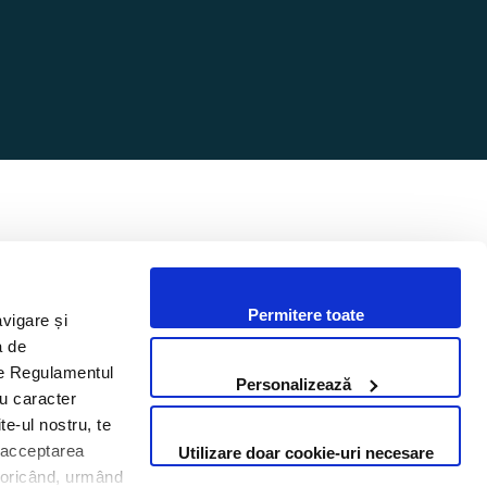
Permitere toate
avigare și
i un proiect? Hai să discutăm.
a de
 de Regulamentul
Personalizează
cu caracter
Contactează-ne
te-ul nostru, te
i acceptarea
Utilizare doar cookie-uri necesare
Cere ofertă
te oricând, urmând