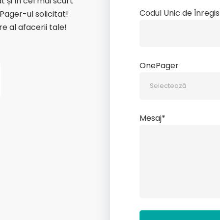
și în cel mai scurt
Codul Unic de Înregi
Pager-ul solicitat!
e al afacerii tale!
OnePager
Mesaj*