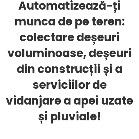
Bento
Automatizează-ți
munca de pe teren:
FSM:
colectare deșeuri
Colectare
voluminoase, deșeuri
Deșeuri
din construcții și a
serviciilor de
și
vidanjare a apei uzate
Salubritate
și pluviale!