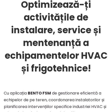
Bento
Optimizează-ți
activitățile de
FSM:
instalare, service și
HVAC
mentenanță a
și
echipamentelor HVAC
și frigotehnice!
Frigotehnice
Cu aplicația
BENTO FSM
de gestionare eficientă a
echipelor de pe teren, coordonarea instalatorilor și
planificarea intervențiilor specifice industriei HVAC și