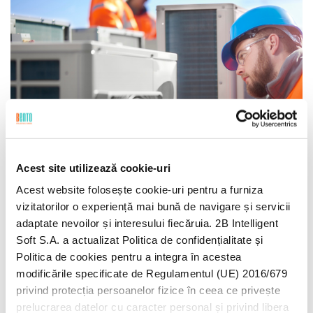
Acest site utilizează cookie-uri
Acest website folosește cookie-uri pentru a furniza
Atribuiți automat comenzi de
vizitatorilor o experiență mai bună de navigare și servicii
lucru tehnicienilor, permiteți
adaptate nevoilor și interesului fiecăruia. 2B Intelligent
managerilor și dispecerilor să
Soft S.A. a actualizat Politica de confidențialitate și
urmărească comenzile de
Politica de cookies pentru a integra în acestea
lucru în timp real și simplificați
modificările specificate de Regulamentul (UE) 2016/679
comunicarea dintre teren și
privind protecția persoanelor fizice în ceea ce privește
prelucrarea datelor cu caracter personal și privind libera