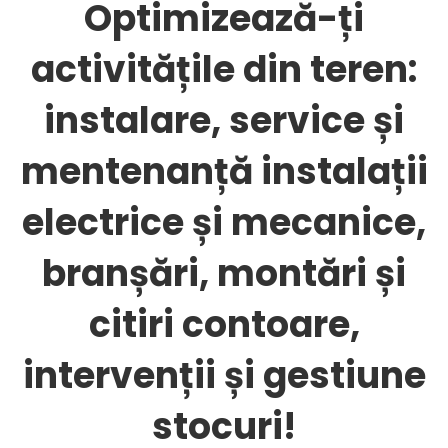
Bento
Optimizează-ți
activitățile din teren:
FSM:
instalare, service și
Instalații
mentenanță instalații
Electrice
electrice și mecanice,
branșări, montări și
și
citiri contoare,
Mecanice
intervenții și gestiune
stocuri!