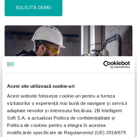
SOLICITĂ DEMO
Acest site utilizează cookie-uri
Acest website folosește cookie-uri pentru a furniza
vizitatorilor o experiență mai bună de navigare și servicii
adaptate nevoilor și interesului fiecăruia. 2B Intelligent
Soft S.A. a actualizat Politica de confidențialitate și
Automatizează toate
Politica de cookies pentru a integra în acestea
activitățile de pe teren aferente
modificările specificate de Regulamentul (UE) 2016/679