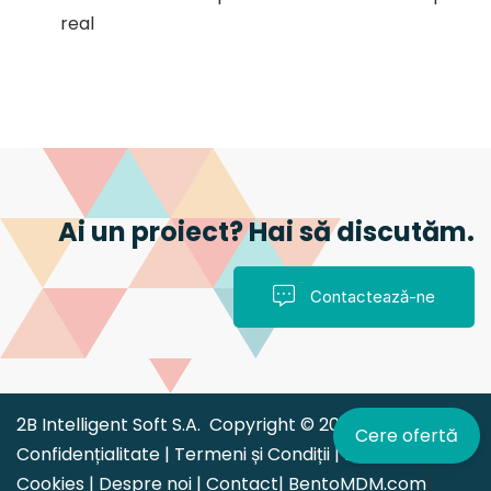
real
Ai un proiect? Hai să discutăm.
Contactează-ne
2B Intelligent Soft S.A. Copyright © 2026 |
Politica de
Cere ofertă
Confidențialitate
|
Termeni și Condiții
|
Politica
Cookies
|
Despre noi
|
Contact
|
BentoMDM.com
|