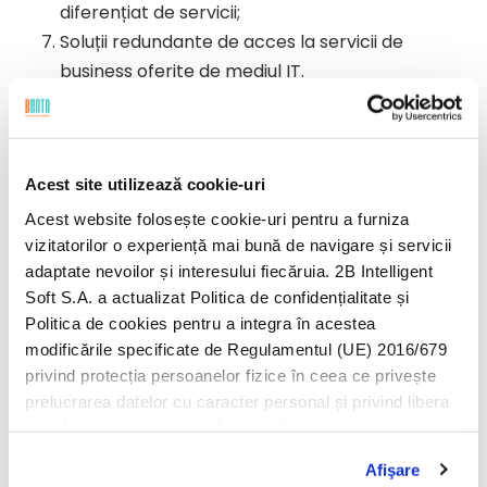
diferențiat de servicii;
Soluții redundante de acces la servicii de
business oferite de mediul IT.
SOLUȚIILE PROPUSE
Redesign-ul arhitecturii cloud în Azure
Acest site utilizează cookie-uri
Acest website folosește cookie-uri pentru a furniza
Pentru a putea rezolva toate problemele
vizitatorilor o experiență mai bună de navigare și servicii
indentificate în faza de audit și pentru a alinia
adaptate nevoilor și interesului fiecăruia. 2B Intelligent
infrastructura cloud existentă în cadrul Agricover
Soft S.A. a actualizat Politica de confidențialitate și
Credit IFN cu noile practici în domeniu, a fost
Politica de cookies pentru a integra în acestea
propusă o nouă arhitectură IT în cloud-ul Azure.
modificările specificate de Regulamentul (UE) 2016/679
privind protecția persoanelor fizice în ceea ce privește
Noua arhitectură a fost proiectată pentru a putea
prelucrarea datelor cu caracter personal și privind libera
rezolva problemele strigente legate de alinierea
circulație a acestor date. Înainte de a continua navigarea
infrastructurii la noile standarde, dar și a accesului la
pe website-ul nostru, te rugăm să citești cele două
Afişare
politici. Prin continuarea navigării pe website-ul nostru,
datele companiei, procesele de backup și de