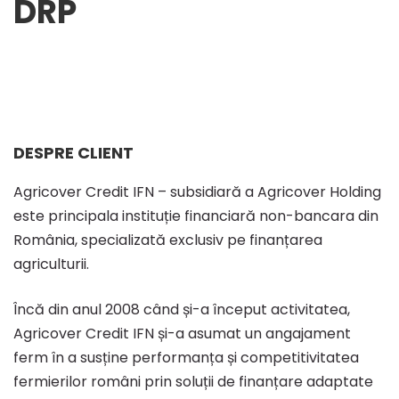
DRP
Reproiectarea
infrastructurii
cloud
DESPRE CLIENT
Agricover Credit IFN – subsidiară a Agricover Holding
Azure
este principala instituție financiară non-bancara din
România, specializată exclusiv pe finanțarea
și
agriculturii.
Încă din anul 2008 când și-a început activitatea,
implementarea
Agricover Credit IFN și-a asumat un angajament
ferm în a susține performanța și competitivitatea
unui
fermierilor români prin soluții de finanțare adaptate