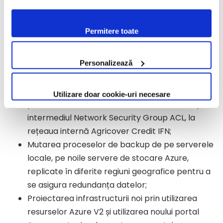
confirmi acceptarea utilizării fişierelor de tip cookie
recuperare a datelor în caz de dezastru.
conform Politicii de Cookie. Setările cookie pot fi
Permitere toate
modificate oricând, urmând indicațiile din Politica de
Acces controlat la conexiunea de internet de
Cookie.
pe mașinile virtuale existente în producție prin
utilizarea unor ACL-uri dedicate, prin intermediul
Personalizează
unui singur IP extern;
Acces restricționat al mașinilor virtuale la IP-uri
Utilizare doar cookie-uri necesare
publice sau externe. Controlarea accesului prin
intermediul Network Security Group ACL, la
rețeaua internă Agricover Credit IFN;
Mutarea proceselor de backup de pe serverele
locale, pe noile servere de stocare Azure,
replicate în diferite regiuni geografice pentru a
se asigura redundanța datelor;
Proiectarea infrastructurii noi prin utilizarea
resurselor Azure V2 și utilizarea noului portal