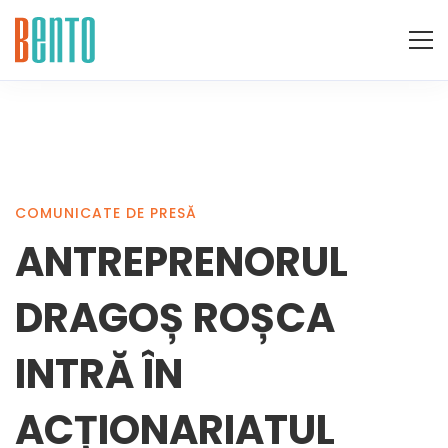
ANTREPRENORUL
COMUNICATE DE PRESĂ
ANTREPRENORUL
DRAGOȘ
DRAGOȘ ROȘCA
ROȘCA
INTRĂ ÎN
ACȚIONARIATUL
INTRĂ