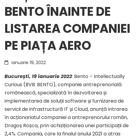
BENTO ÎNAINTE DE
ÎN
LISTAREA COMPANIEI
ACȚIONARIATUL
PE PIAȚA AERO
BENTO
ianuarie 19, 2022
ÎNAINTE
București, 19 ianuarie 2022
: Bento – Intellectually
Curious (BVB: BENTO), companie antreprenorială
românească, specializată în dezvoltarea și
DE
implementarea de soluții software și furnizarea de
servicii de infrastructură IT și Cloud, anunță intrarea
LISTAREA
în acționariatul companiei a antreprenorului român,
Dragoș Roșca, prin achiziționarea unei participații de
2,4%. Compania, care la finalul anului 2021 a atras