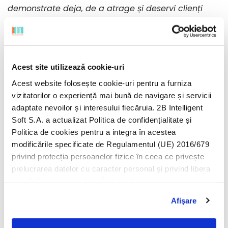
demonstrate deja, de a atrage și deservi clienți
mari, cu nivel ridicat de sofisticare al cerințelor,
toate acestea în condițiile unei creșteri continue și
sustenabile a business-ului din punct de vedere al
profitabilității. Decizia echipei Bento de a lista
Acest site utilizează cookie-uri
compania pe piața AeRO a Bursei de Valori
Acest website folosește cookie-uri pentru a furniza
București, deschide o paletă largă de noi
vizitatorilor o experiență mai bună de navigare și servicii
oportunități, și am încredere că echipa Bento va ști
adaptate nevoilor și interesului fiecăruia. 2B Intelligent
să valorifice aceste oportunități în beneficiul
Soft S.A. a actualizat Politica de confidențialitate și
companiei, al angajaților ei, precum și al
Politica de cookies pentru a integra în acestea
modificările specificate de Regulamentul (UE) 2016/679
investitorilor,
” a declarat Dragoș Roșca.
privind protecția persoanelor fizice în ceea ce privește
prelucrarea datelor cu caracter personal și privind libera
În cadrul plasamentului privat, încheiat în data de 26
circulație a acestor date. Înainte de a continua navigarea
noiembrie 2021, Bento a vândut aproape 900.000 de
pe website-ul nostru, te rugăm să citești cele două
acțiuni, reprezentând aproximativ 20% din capitalul
Afişare
politici. Prin continuarea navigării pe website-ul nostru,
social actual al companiei, la prețul de 14 lei pe
confirmi acceptarea utilizării fişierelor de tip cookie
acțiune. După încheierea plasamentului privat