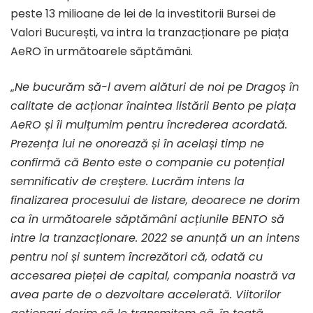
COMPANIEI
peste 13 milioane de lei de la investitorii Bursei de
Valori București, va intra la tranzacționare pe piața
PE
AeRO în următoarele săptămâni.
„
Ne bucurăm să-l avem alături de noi pe Dragoș în
PIAȚA
calitate de acționar înaintea listării Bento pe piața
AeRO și îi mulțumim pentru încrederea acordată.
AERO
Prezența lui ne onorează și în același timp ne
confirmă că Bento este o companie cu potențial
semnificativ de creștere. Lucrăm intens la
finalizarea procesului de listare, deoarece ne dorim
ca în următoarele săptămâni acțiunile BENTO să
intre la tranzacționare. 2022 se anunță un an intens
pentru noi și suntem încrezători că, odată cu
accesarea pieței de capital, compania noastră va
avea parte de o dezvoltare accelerată. Viitorilor