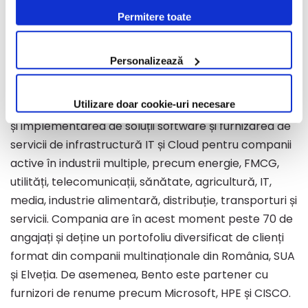
conform Politicii de Cookie. Setările cookie pot fi
pentru acțiunile BENTO, Dragoș Roșca a achiziționat
Permitere toate
modificate oricând, urmând indicațiile din Politica de
un total de 105.000 acțiuni deja existente în cadrul
Cookie.
companiei, la un preț egal cu cel din plasamentul
Personalizează
privat.
Utilizare doar cookie-uri necesare
Bento are peste 17 ani de experiență în dezvoltarea
și implementarea de soluții software și furnizarea de
servicii de infrastructură IT și Cloud pentru companii
active în industrii multiple, precum energie, FMCG,
utilități, telecomunicații, sănătate, agricultură, IT,
media, industrie alimentară, distribuție, transporturi și
servicii. Compania are în acest moment peste 70 de
angajați și deține un portofoliu diversificat de clienți
format din companii multinaționale din România, SUA
și Elveția. De asemenea, Bento este partener cu
furnizori de renume precum Microsoft, HPE și CISCO.