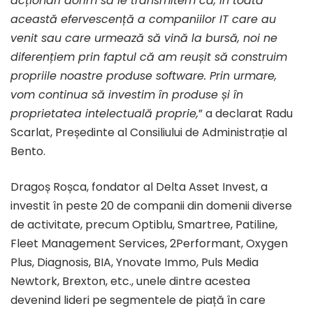
acționari dorim să le transmitem că, în toată
această efervescență a companiilor IT care au
venit sau care urmează să vină la bursă, noi ne
diferențiem prin faptul că am reușit să construim
propriile noastre produse software. Prin urmare,
vom continua să investim în produse și în
proprietatea intelectuală proprie,
” a declarat Radu
Scarlat, Președinte al Consiliului de Administrație al
Bento.
Dragoș Roșca, fondator al Delta Asset Invest, a
investit în peste 20 de companii din domenii diverse
de activitate, precum Optiblu, Smartree, Patiline,
Fleet Management Services, 2Performant, Oxygen
Plus, Diagnosis, BIA, Ynovate Immo, Puls Media
Newtork, Brexton, etc., unele dintre acestea
devenind lideri pe segmentele de piață în care