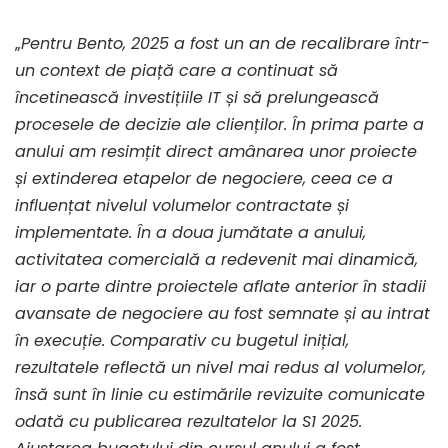
în
„
Pentru Bento, 2025 a fost un an de recalibrare într-
2025
un context de piață care a continuat să
încetinească investițiile IT și să prelungească
procesele de decizie ale clienților. În prima parte a
și
anului am resimțit direct amânarea unor proiecte
și extinderea etapelor de negociere, ceea ce a
un
influențat nivelul volumelor contractate și
implementate. În a doua jumătate a anului,
activitatea comercială a redevenit mai dinamică,
profit
iar o parte dintre proiectele aflate anterior în stadii
avansate de negociere au fost semnate și au intrat
net
în execuție. Comparativ cu bugetul inițial,
rezultatele reflectă un nivel mai redus al volumelor,
însă sunt în linie cu estimările revizuite comunicate
de
odată cu publicarea rezultatelor la S1 2025.