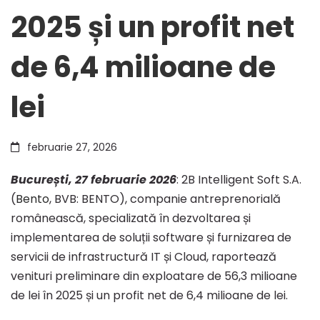
2025 și un profit net
exploatare
de 6,4 milioane de
de
lei
56,3
februarie 27, 2026
milioane
București, 27 februarie 2026
: 2B Intelligent Soft S.A.
(
Bento
, BVB: BENTO), companie antreprenorială
românească, specializată în dezvoltarea și
de
implementarea de soluții software și furnizarea de
servicii de infrastructură IT și Cloud, raportează
lei
venituri preliminare din exploatare de 56,3 milioane
de lei în 2025 și un profit net de 6,4 milioane de lei.