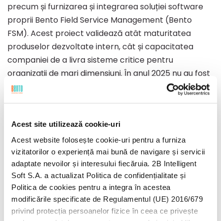
precum și furnizarea și integrarea soluției software
proprii Bento Field Service Management (Bento
FSM). Acest proiect validează atât maturitatea
produselor dezvoltate intern, cât și capacitatea
companiei de a livra sisteme critice pentru
organizații de mari dimensiuni. În anul 2025 nu au fost
înregistrate venituri aferente acestui contract,
implementarea urmând să înceapă în 2026. Limita
superioară a intervalului bugetar comunicat în cursul
Acest site utilizează cookie-uri
anului a avut în vedere inclusiv scenariul în care
acest contract, aflat atunci în stadii avansate de
Acest website folosește cookie-uri pentru a furniza
vizitatorilor o experiență mai bună de navigare și servicii
negociere, ar fi putut genera venituri până la finalul
adaptate nevoilor și interesului fiecăruia. 2B Intelligent
exercițiului financiar.
Soft S.A. a actualizat Politica de confidențialitate și
Politica de cookies pentru a integra în acestea
modificările specificate de Regulamentul (UE) 2016/679
„
În 2026, vom continua să construim pe fundația
privind protecția persoanelor fizice în ceea ce privește
pusă în ultimii ani, cu un accent mai puternic pe