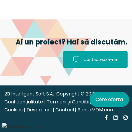
Ai un proiect? Hai să discutăm.
Contactează-ne
2B Intelligent Soft S.A. Copyright © 2026 |
Politica de
Cere ofertă
Confidențialitate
|
Termeni și Condiții
|
Politica
Cookies
|
Despre noi
|
Contact
|
BentoMDM.com
|