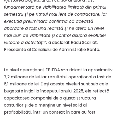
Ajustarea bugetului din cursul anului a fost
6,4
fundamentată pe vizibilitatea limitată din primul
semestru și pe ritmul mai lent de contractare, iar
execuția preliminară confirmă că această
milioane
abordare a fost una realistă și ne oferă un nivel
mai bun de vizibilitate și control asupra evoluției
de
viitoare a activității”,
a declarat Radu Scarlat,
Pre
ș
edinte al Consiliului de Administra
ț
ie Bento.
lei
La nivel operațional, EBITDA s-a ridicat la aproximativ
7,2 milioane de lei, iar rezultatul operațional a fost de
6,1 milioane de lei. Deși aceste niveluri sunt sub cele
bugetate inițial la începutul anului 2025, ele reflectă
capacitatea companiei de a ajusta structura
costurilor și de a menține un nivel solid al
profitabilității, într-un context în care au fost