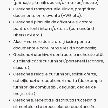
(primești și trimiți apeluri/e-mail-uri/mesaje);
Gestionezi transporturile zilnice, pregătirea
documentelor relevante (AWB etc);
Gestionezi planurile de călătorie și cazare
pentru clienții interni/externi; (comandând
Uber/Taxi etc.)
Aloci – numere de intrare și ieșire pentru
documentele care intră și ies din companie;
Gestionezi si arhivezi contractele încheiate atât
cu clienții cât și cu furnizorii/partenerii (scanare,
clasare);
Gestionezi relațiile cu furnizorii, soliciți oferte,
achiziționezi și recepționezi marfa (de exemplu:
furnizori de combustibil, asigurări, dealeri de
mașini etc.)
Gestionezi, recepția și distribuția fructelor, a
alimentelor și a produselor de papetarie în