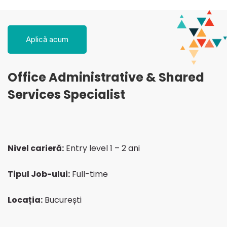
Office
Aplică acum
Administrative
Office Administrative & Shared
&
Services Specialist
Shared
Nivel carieră:
Entry level 1 – 2 ani
Services
Tipul Job-ului:
Full-time
Specialist
Locația:
București