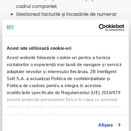
cadrul companiei;
Gestionezi facturile și încasările de numerar
primite de la clienți interni sau externi în funcție
de nevoile departamentelor financiare și
contabile;
Gestionezi furnizorii de servicii administrative
Acest site utilizează cookie-uri
(de exemplu: personalul companiei de
Acest website folosește cookie-uri pentru a furniza
curățenie etc.);
vizitatorilor o experiență mai bună de navigare și servicii
Asigurari protocolul necesar pentru
adaptate nevoilor și interesului fiecăruia. 2B Intelligent
întâlniri/evenimente interne în cadrul
Soft S.A. a actualizat Politica de confidențialitate și
companiei (finger food, cafea, apă, comenzi
Politica de cookies pentru a integra în acestea
pentru prânz);
modificările specificate de Regulamentul (UE) 2016/679
privind protecția persoanelor fizice în ceea ce privește
Oferi suport specializat pentru shared services, cum
prelucrarea datelor cu caracter personal și privind libera
ar fi activitățile de HR, FINANCIAR, MARCOM, ACHIZIȚII
circulație a acestor date. Înainte de a continua navigarea
pe website-ul nostru, te rugăm să citești cele două
și VÂNZĂRI. Exemple:
Afişare
politici. Prin continuarea navigării pe website-ul nostru,