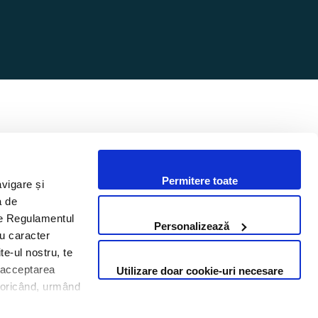
Permitere toate
avigare și
i un proiect? Hai să discutăm.
a de
 de Regulamentul
Personalizează
cu caracter
Contactează-ne
te-ul nostru, te
i acceptarea
Utilizare doar cookie-uri necesare
Cere ofertă
te oricând, urmând