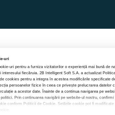
ie-uri
kie-uri pentru a furniza vizitatorilor o experiență mai bună de n
A
i interesului fiecăruia. 2B Intelligent Soft S.A. a actualizat Politic
ca de cookies pentru a integra în acestea modificările specificate
ecția persoanelor fizice în ceea ce privește prelucrarea datelor 
circulație a acestor date. Înainte de a continua navigarea pe websi
politici. Prin continuarea navigării pe website-ul nostru, confirm
 cookie conform Politicii de Cookie. Setările cookie pot fi modifica
Cookie.