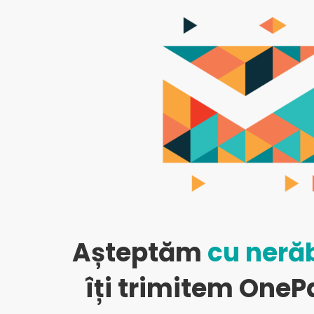
OnePager
FSM
–
Rețelele
de
Apă
Așteptăm
cu neră
și
îți trimitem OneP