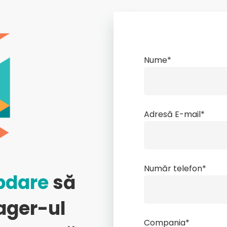
Nume*
Adresă E-mail*
Număr telefon*
bdare
să
ager-ul
Compania*