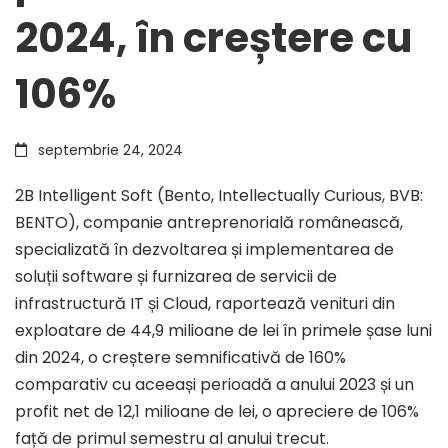
2024, în creștere cu
net
106%
de
septembrie 24, 2024
12,1
2B Intelligent Soft (Bento, Intellectually Curious, BVB:
BENTO), companie antreprenorială românească,
milioane
specializată în dezvoltarea și implementarea de
soluții software și furnizarea de servicii de
infrastructură IT și Cloud, raportează venituri din
de
exploatare de 44,9 milioane de lei în primele șase luni
din 2024, o creștere semnificativă de 160%
lei
comparativ cu aceeași perioadă a anului 2023 și un
profit net de 12,1 milioane de lei, o apreciere de 106%
față de primul semestru al anului trecut.