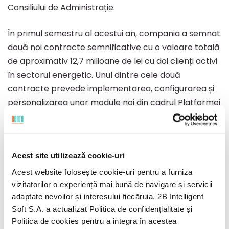
Consiliului de Administrație.
În primul semestru al acestui an, compania a semnat
două noi contracte semnificative cu o valoare totală
de aproximativ 12,7 milioane de lei cu doi clienți activi
în sectorul energetic. Unul dintre cele două
contracte prevede implementarea, configurarea și
personalizarea unor module noi din cadrul Platformei
Bento alături de completarea configurărilor și
customizărilor modulelor deja implementate la
acest client în trecut. În acest an, precum și în cei ce
Acest site utilizează cookie-uri
urmează, Bento își propune să promoveze activ
platforma proprie putând astfel, să valorifice mai
Acest website folosește cookie-uri pentru a furniza
eficient cererea tot mai crescută pentru soluții
vizitatorilor o experiență mai bună de navigare și servicii
adaptate nevoilor și interesului fiecăruia. 2B Intelligent
informatice complexe și nevoia de personalizare a
Soft S.A. a actualizat Politica de confidențialitate și
acestora, adaptate la cerințele specifice ale
Politica de cookies pentru a integra în acestea
companiilor și instituțiilor publice. În plus, compania