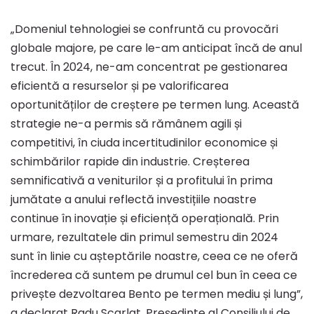
în
„Domeniul tehnologiei se confruntă cu provocări
primul
globale majore, pe care le-am anticipat încă de anul
trecut. În 2024, ne-am concentrat pe gestionarea
eficientă a resurselor și pe valorificarea
semestru
oportunităților de creștere pe termen lung. Această
strategie ne-a permis să rămânem agili și
din
competitivi, în ciuda incertitudinilor economice și
schimbărilor rapide din industrie. Creșterea
semnificativă a veniturilor și a profitului în prima
2024,
jumătate a anului reflectă investițiile noastre
continue în inovație și eficiență operațională. Prin
în
urmare, rezultatele din primul semestru din 2024
sunt în linie cu așteptările noastre, ceea ce ne oferă
încrederea că suntem pe drumul cel bun în ceea ce
creștere
privește dezvoltarea Bento pe termen mediu și lung”,
a declarat Radu Scarlat, Președinte al Consiliului de