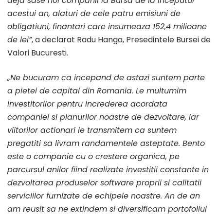
deja sase noi companii la Bursa de la inceputul
capital
acestui an, alaturi de cele patru emisiuni de
obligatiuni, finantari care insumeaza 152,4 milioane
de lei”
, a declarat Radu Hanga, Presedintele Bursei de
locală
Valori Bucuresti.
„Ne bucuram ca incepand de astazi suntem parte
a pietei de capital din Romania. Le multumim
investitorilor pentru increderea acordata
companiei si planurilor noastre de dezvoltare, iar
viitorilor actionari le transmitem ca suntem
pregatiti sa livram randamentele asteptate. Bento
este o companie cu o crestere organica, pe
parcursul anilor fiind realizate investitii constante in
dezvoltarea produselor software proprii si calitatii
serviciilor furnizate de echipele noastre. An de an
am reusit sa ne extindem si diversificam portofoliul