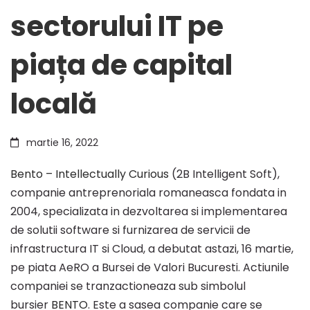
sectorului IT pe
piața
piața de capital
AeRO
locală
a
martie 16, 2022
Bursei
Bento – Intellectually Curious
(2B Intelligent Soft),
companie antreprenoriala romaneasca fondata in
2004, specializata in dezvoltarea si implementarea
și
de solutii software si furnizarea de servicii de
infrastructura IT si Cloud, a debutat astazi, 16 martie,
contribuie
pe piata AeRO a Bursei de Valori Bucuresti. Actiunile
companiei se tranzactioneaza sub simbolul
bursier
BENTO
. Este a sasea companie care se