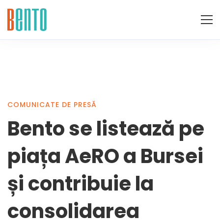
Bento
COMUNICATE DE PRESĂ
Bento se listează pe
se
piața AeRO a Bursei
listează
și contribuie la
consolidarea
pe