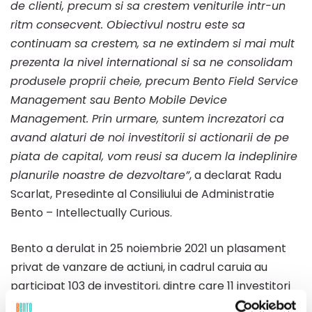
de clienti, precum si sa crestem veniturile intr-un
ritm consecvent. Obiectivul nostru este sa
continuam sa crestem, sa ne extindem si mai mult
prezenta la nivel international si sa ne consolidam
produsele proprii cheie, precum Bento Field Service
Management sau Bento Mobile Device
Management. Prin urmare, suntem increzatori ca
avand alaturi de noi investitorii si actionarii de pe
piata de capital, vom reusi sa ducem la indeplinire
planurile noastre de dezvoltare”
, a declarat Radu
Scarlat, Presedinte al Consiliului de Administratie
Bento – Intellectually Curious.
Bento a derulat in 25 noiembrie 2021 un plasament
privat de vanzare de actiuni, in cadrul caruia au
participat 103 de investitori, dintre care 11 investitori
calificati si 92 de retail. Valoarea actiunilor vandute in