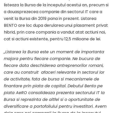
la
listeaza la Bursa de la inceputul acestui an, precum si
a douasprezecea companie din sectorul IT care a
consolidarea
venit la Bursa din 2019 pana in prezent. Listarea
BENTO are loc dupa derularea unui plasament privat
hibrid, prin care compania a vandut atat actiuni noi,
sectorului
cat si actiuni existente, pentru 12,5 milioane de lei.
IT
„Listarea la Bursa este un moment de importanta
majora pentru fiecare companie. Ne bucura de
fiecare data deschiderea antreprenorilor romani,
pe
care au construit afaceri relevante in sectorul lor
de activitate, fata de bursa si mecanismele de
piața
finantare prin piata de capital. Debutul Bento pe
piata AeRO consolideaza prezenta sectorului IT la
Bursa si reprezinta de altfel si o oportunitate de
de
diversificare a portofoliului pentru investitori. Avem