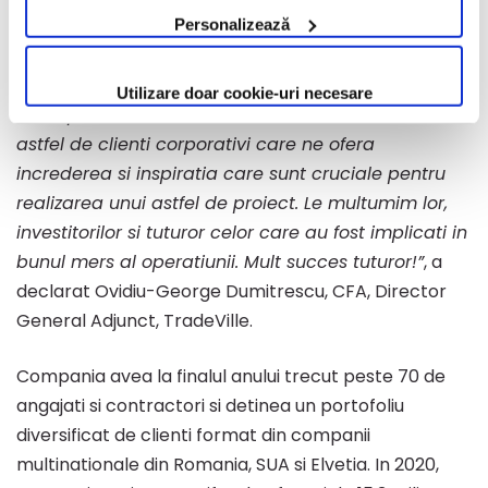
Intelligent Soft, emitentul actiunilor, cat si a
Personalizează
capacitatii deosebite a echipei TradeVille de a
duce la bun sfarsit o noua premiera pentru piata
Utilizare doar cookie-uri necesare
de capital a Romaniei. Suntem norocosi sa avem
astfel de clienti corporativi care ne ofera
increderea si inspiratia care sunt cruciale pentru
realizarea unui astfel de proiect. Le multumim lor,
investitorilor si tuturor celor care au fost implicati in
bunul mers al operatiunii. Mult succes tuturor!”
, a
declarat Ovidiu-George Dumitrescu, CFA, Director
General Adjunct, TradeVille.
Compania avea la finalul anului trecut peste 70 de
angajati si contractori si detinea un portofoliu
diversificat de clienti format din companii
multinationale din Romania, SUA si Elvetia. In 2020,