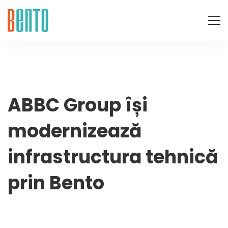
ABBC
ABBC Group își
modernizează
Group
infrastructura tehnică
își
prin Bento
modernizează