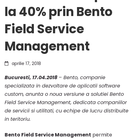
la 40% prin Bento
interventie
Field Service
cu
Management
pana
aprilie 17, 2018
la
Bucuresti, 17.04.2018
– Bento, companie
specializata in dezvoltare de aplicatii software
custom, anunta o noua versiune a solutiei Bento
40%
Field Service Management, dedicata companiilor
de servicii si utilitati, cu echipe de lucru distribuite
prin
in teritoriu.
Bento Field Service Management
permite