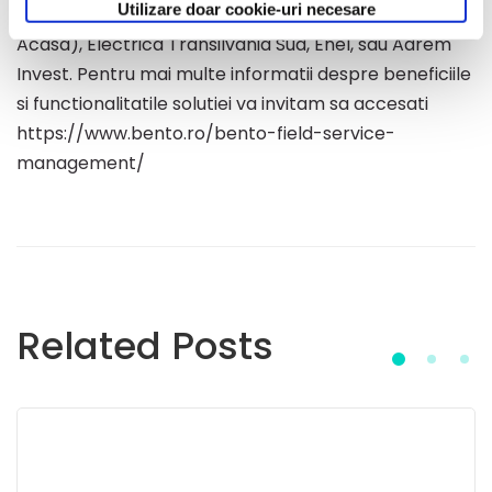
Utilizare doar cookie-uri necesare
Distributie), Apa Nova, SEA (Servicii eOn pentru
Acasa), Electrica Transilvania Sud, Enel, sau Adrem
Invest. Pentru mai multe informatii despre beneficiile
si functionalitatile solutiei va invitam sa accesati
https://www.bento.ro/bento-field-service-
management/
Related Posts