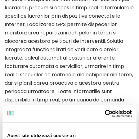
lucrarilor, precum si acces in timp real la formularele
specifice lucrarilor prin dispozitive conectate la
Internet. Localizarea GPS permite dispecerilor
monitorizarea repartizarii echipelor in teren si
alocarea acestora pe tipuri de interventii. Solutia
integreaza functionalitati de verificare a orelor
lucrate, calcul automat al costurilor aferente,
facturare automata a serviciilor, urmarire in timp
real a stocurilor de materiale ale echipelor din teren,
dar si planificarea proactiva a acestora pentru
perioada urmatoare. Toate informatiile sunt
disponibile in timp real, pe un panou de comanda
central, intuitiv.
“In ultimii ani orice firma din zona serviciilor se uita
spre Amazon sau Uber, care au introdus tehnologii
Acest site utilizează cookie-uri