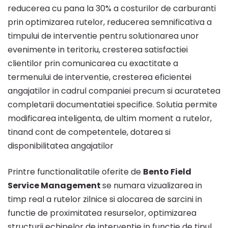
Bento
reducerea cu pana la 30% a costurilor de carburanti
prin optimizarea rutelor, reducerea semnificativa a
Field
timpului de interventie pentru solutionarea unor
evenimente in teritoriu, cresterea satisfactiei
clientilor prin comunicarea cu exactitate a
Service
termenului de interventie, cresterea eficientei
angajatilor in cadrul companiei precum si acuratetea
Management
completarii documentatiei specifice. Solutia permite
modificarea inteligenta, de ultim moment a rutelor,
tinand cont de competentele, dotarea si
disponibilitatea angajatilor
Printre functionalitatile oferite de
Bento Field
Service Management
se numara vizualizarea in
timp real a rutelor zilnice si alocarea de sarcini in
functie de proximitatea resurselor, optimizarea
structurii echipelor de interventie in functie de tipul