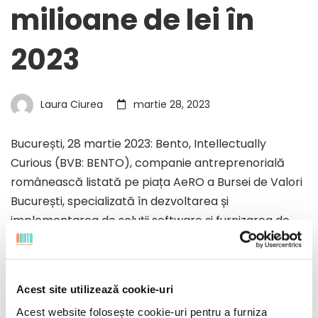
milioane de lei în
2023
Laura Ciurea
martie 28, 2023
București, 28 martie 2023: Bento, Intellectually
Curious (BVB: BENTO), companie antreprenorială
românească listată pe piața AeRO a Bursei de Valori
București, specializată în dezvoltarea și
implementarea de soluții software și furnizarea de
servicii de infrastructură IT și Cloud, vizează venituri
operaționale de 46,7 milioane de …
Acest site utilizează cookie-uri
Read more
Acest website folosește cookie-uri pentru a furniza