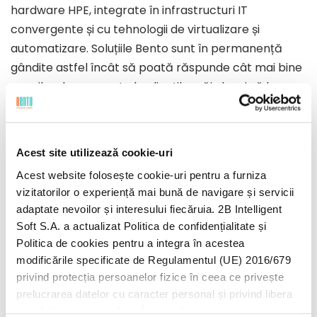
hardware HPE, integrate în infrastructuri IT
convergente și cu tehnologii de virtualizare și
automatizare. Soluțiile Bento sunt în permanență
gândite astfel încât să poată răspunde cât mai bine
nevoilor de moment ale clienților săi, dar și să le
preîntâmpine pe cele viitoare.
“Parteneriatul nostru cu HPE aduce o valoare
Acest site utilizează cookie-uri
adăugată reală clienților noștri, motiv pentru care
Acest website folosește cookie-uri pentru a furniza
suntem încântați să fim recunoscuți de către HPE
vizitatorilor o experiență mai bună de navigare și servicii
ca Silver Partner – Solution Provider. Înțelegem pe
adaptate nevoilor și interesului fiecăruia. 2B Intelligent
deplin valoarea parteneriatului nostru precum și
Soft S.A. a actualizat Politica de confidențialitate și
responsabilitatile care vin odată cu acesta. De
Politica de cookies pentru a integra în acestea
asemenea, împărtășim un obiectiv comun cu HPE:
modificările specificate de Regulamentul (UE) 2016/679
acela de a ne ajuta clienții să crească continuu
privind protecția persoanelor fizice în ceea ce privește
prin inovare tehnologică, oferindu-le ori de câte ori
prelucrarea datelor cu caracter personal și privind libera
circulație a acestor date. Înainte de a continua navigarea
au nevoie soluții IT croite special pentru ei
” –
a