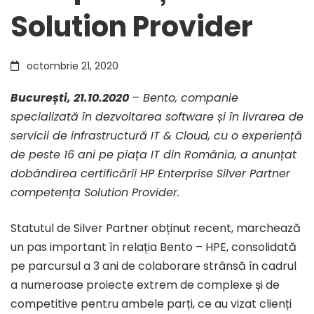
Solution Provider
Silver
octombrie 21, 2020
Partner
Bucureș
ti, 21.10.2020
– Bento, companie
specializată în dezvoltarea software și în livrarea de
–
servicii de infrastructură IT & Cloud, cu o experiență
de peste 16 ani pe piața IT din România, a anunțat
competența
dobândirea certificării HP Enterprise Silver Partner
competența Solution Provider.
Solution
Statutul de Silver Partner obținut recent, marchează
un pas important în relația Bento – HPE, consolidată
Provider
pe parcursul a 3 ani de colaborare strânsă în cadrul
a numeroase proiecte extrem de complexe și de
competitive pentru ambele parți, ce au vizat clienți